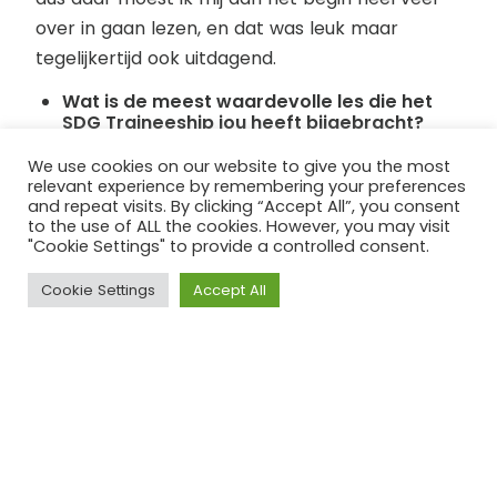
over in gaan lezen, en dat was leuk maar
tegelijkertijd ook uitdagend.
Wat is de meest waardevolle les die het
SDG Traineeship jou heeft bijgebracht?
De meest waardevolle les die ik heb
We use cookies on our website to give you the most
relevant experience by remembering your preferences
meegekregen uit het SDG Traineeship is te zien
and repeat visits. By clicking “Accept All”, you consent
hoeveel de verschillende SDG-problemen
to the use of ALL the cookies. However, you may visit
"Cookie Settings" to provide a controlled consent.
samenhangen. Wat eerst heel erg lijken op
verschillende problemen dan ineens heel
Cookie Settings
Accept All
erg blijken samen te hangen.
Wat is volgens jou het belang van
de SDG’s?
Het belang van de SDGs voor mij is dat het een
algemene taal voor allerlei duurzaamheids- en
maatschappelijke thema’s hebt. Dus als je daar