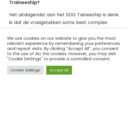
Traineeship?
Het uitdagendst aan het SDG Taineeship is denk
ik dat de vraagstukken soms best complex
kunnen zijn. En je als traineeship team heel
goed moet bedenken dat je dit probleem
We use cookies on our website to give you the most
relevant experience by remembering your preferences
vanuit heel veel verschillende kanten kan
and repeat visits. By clicking “Accept All”, you consent
aanvliegen: Welke keuzes gaan wij maken en
to the use of ALL the cookies. However, you may visit
"Cookie Settings" to provide a controlled consent.
wat is de meest logische oplossing voor dit
vraagstuk? Dat kan soms een heel abstract
Cookie Settings
Accept All
vraagstuk zijn en soms heel praktisch en om die
combinatie te vinden om zo tot een concrete
oplossing te komen kan soms heel uitdagend
zijn.
5. Wat is het leukst aan begeleider zijn in het
SDG Traineeship?