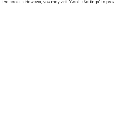
ALL the cookies. However, you may visit "Cookie Settings" to pro
 onderzoek gedaan naar diverse bedrijven in Hilversu
enwerkingen dienden concreet bij te dragen aan het be
egeven tot verdere samenwerkingen met het lokale bedri
taat open om deze ervaringen landelijk te delen.