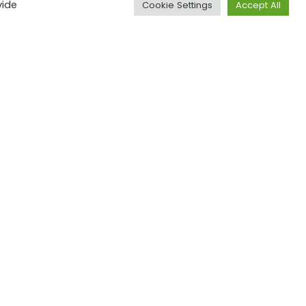
vide
Cookie Settings
Accept All
m en hoe hiermee kan worden samengewerkt
halen van de SDG's. Het door de trainees
jfsleven om hen te betrekken bij het
Designed by
Dcoders