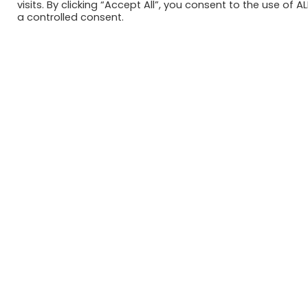
visits. By clicking “Accept All”, you consent to the use of 
a controlled consent.
Voor Urban Farming hebben onze trainees
op het gebied van duurzaamheid. Deze sam
geleverde adviesrapport heeft aanstoot g
vergroenen van Hilversum. Urban Farming s
2026 © SDG House