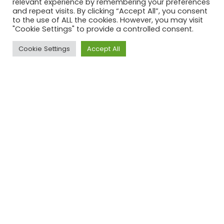
relevant experience by remembering your preferences
and repeat visits. By clicking “Accept All”, you consent
to the use of ALL the cookies. However, you may visit
"Cookie Settings" to provide a controlled consent.
TheRockGroup
Cookie Settings
Accept All
Editie 1
Voor Urban Farming hebben onze
trainees onderzoek gedaan naar
diverse bedrijven in Hilversum en hoe