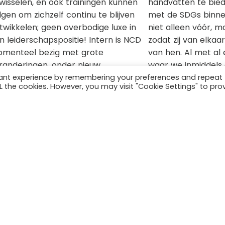
twisselen, en ook trainingen kunnen
handvatten te bie
lgen om zichzelf continu te blijven
met de SDGs binnen
twikkelen; geen overbodige luxe in
niet alleen vóór, 
n leiderschapspositie! Intern is NCD
zodat zij van elkaa
menteel bezig met grote
van hen. Al met al
randeringen, onder nieuw
waar we inmiddels 
iderschap willen ze hun imago
maken zijn. Waar w
vant experience by remembering your preferences and repeat
ALL the cookies. However, you may visit "Cookie Settings" to pro
frissen en zich inzetten voor grote
de foto kunt zien, 
ema’s die in de huidige samenleving
Heuvelrug waar on
ven. Gelukkig speelt bewustzijn over
heeft staan. Helem
 SDGs in de bestuurskamers voor
kun je daar ook wi
n hier ook een grote rol in.