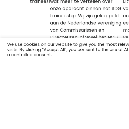
trainees!
wat meer te vertellen over
ui
onze opdracht binnen het SDG
vo
traineeship. Wij zijn gekoppeld
on
aan de Nederlandse vereniging
ee
van Commissarissen en
mo
Directeuren, oftewel het NCD.
ve
Zoals misschien uit de naam af
le
We use cookies on our website to give you the most rele
visits. By clicking “Accept All”, you consent to the use of 
te leiden is, is dit een
op
a controlled consent.
community van directeuren,
th
bestuurders en
le
toezichthouders van allerlei
de
Nederlandse organisaties.
he
2026 © SDG House