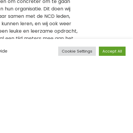
den om concreter om te gaan
 hun organisatie. Dit doen wij
maar samen met de NCD leden,
r kunnen leren, en wij ook weer
 een leuke en leerzame opdracht,
al een tijd meters mee aan het
e ook meters maken, zoals je op
vide
Cookie Settings
Accept All
is in het park van de Utrechtse
ze opdrachtgever haar kantoor
aal in thema; naast wilde dieren
lde SDG-borden spotten!
Designed by
Dcoders