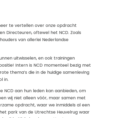
meer te vertellen over onze opdracht
en Directeuren, oftewel het NCD. Zoals
thouders van allerlei Nederlandse
nnen uitwisselen, en ook trainingen
spositie! Intern is NCD momenteel bezig met
rote thema’s die in de huidige samenleving
 in.
 die NCD aan hun leden kan aanbieden, om
en wij niet alleen vóór, maar samen met
leerzame opdracht, waar we inmiddels al een
n het park van de Utrechtse Heuvelrug waar