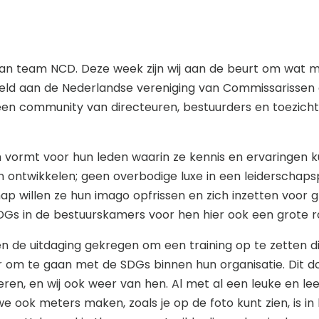
jn van team NCD. Deze week zijn wij aan de beurt om wat 
peld aan de Nederlandse vereniging van Commissarissen 
it een community van directeuren, bestuurders en toezich
vormt voor hun leden waarin ze kennis en ervaringen ku
en ontwikkelen; geen overbodige luxe in een leiderschap
ap willen ze hun imago opfrissen en zich inzetten voor g
DGs in de bestuurskamers voor hen hier ook een grote rol
bben de uitdaging gekregen om een training op te zetten
om te gaan met de SDGs binnen hun organisatie. Dit do
leren, en wij ook weer van hen. Al met al een leuke en 
e ook meters maken, zoals je op de foto kunt zien, is i