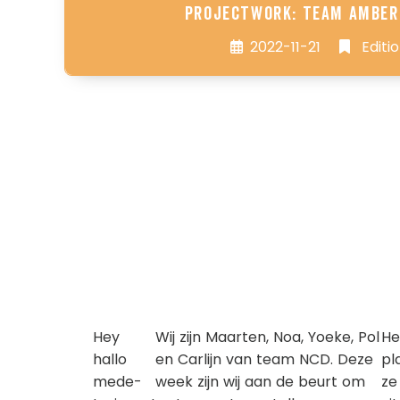
Projectwork: Team Amber
2022-11-21
Editi
Hey
Wij zijn Maarten, Noa, Yoeke, Pol
He
hallo
en Carlijn van team NCD. Deze
pl
mede-
week zijn wij aan de beurt om
ze