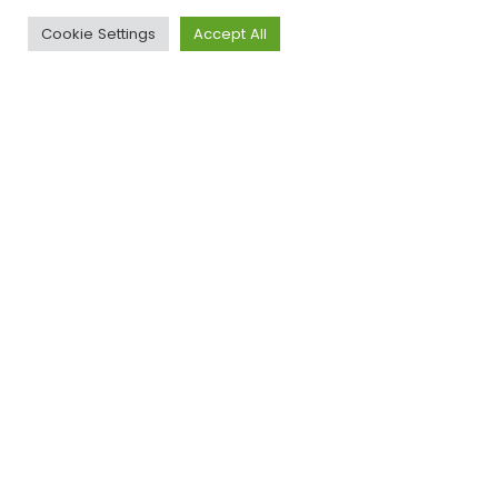
Cookie Settings
Accept All
2026 © SDG House
Designed by
Dcoders