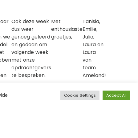
paar
Ook deze week
Met
Tanisia,
dus weer
enthousiaste
Emilie,
n we
genoeg geleerd
groetjes,
Julia,
del
en gedaan om
Laura en
et
volgende week
Laura
ebben
met onze
van
opdrachtgevers
team
 en
te bespreken.
Ameland!
reen
vide
Cookie Settings
Accept All
een
 kan