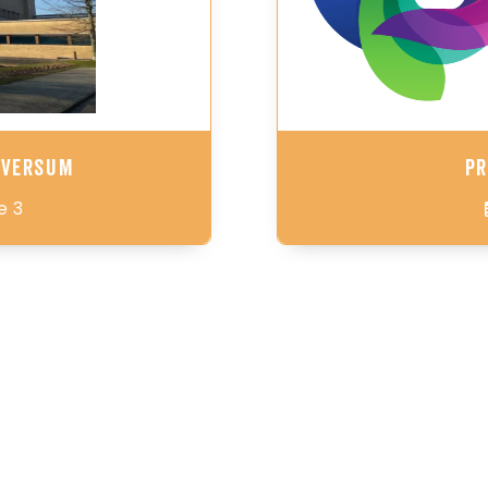
lversum
Pr
e 3