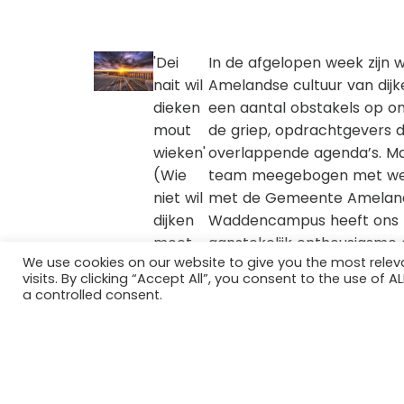
'Dei
In de afgelopen week zijn
nait wil
Amelandse cultuur van dijk
dieken
een aantal obstakels op o
mout
de griep, opdrachtgevers di
wieken'
overlappende agenda’s. Maar
(Wie
team meegebogen met wee
niet wil
met de Gemeente Ameland,
dijken
Waddencampus heeft ons n
moet
aanstekelijk enthousiasm
We use cookies on our website to give you the most rele
wijken)
verder te verduurzamen. Wi
visits. By clicking “Accept All”, you consent to the use of 
het implementeren van de 
a controlled consent.
door samen te werken me
afspraak met de opdrachtg
hebben de taken verdeeld zo
verder kon werken.