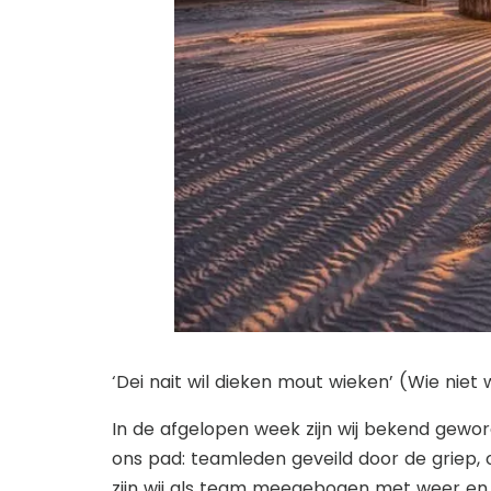
‘Dei nait wil dieken mout wieken’ (Wie niet 
In de afgelopen week zijn wij bekend gewo
ons pad: teamleden geveild door de griep, 
zijn wij als team meegebogen met weer e