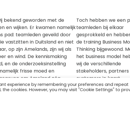
 wij bekend geworden met de
Toch hebben we een 
en en wijken. Er kwamen namelijk
teamleden bij elkaar
ns pad: teamleden geveild door
gesprokkeld en hebbe
e vastzitten in Duitsland en niet
de training Business Mo
, op zijn Amelands, zijn wij als
Thinking bijgewoond. M
r en wind. De kennismaking
het business model h
 en de onderzoeksinstelling
wij de verschillende
amelijk frisse moed en
stakeholders, partners
e gegeven om Ameland nóg
customers in kaart
vant experience by remembering your preferences and repeat
j gaan namelijk aan de slag met
gebracht. Omdat iede
ALL the cookies. However, you may visit "Cookie Settings" to pro
SDGs in het Amelands beleid
bij de Waddencampus 
t de Waddencampus. De nieuwe
onderzoeksvraag kan
evers staat al gepland, en we
indienen en onderzoek
dat ieder in zijn eigen tijd
uitvoeren, heeft dit
overzicht veel duidelijk
gemaakt.