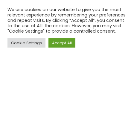
onderdeel daarvan?
VUCA staat voor...?
We use cookies on our website to give you the most
Wat zijn de 5 principes van de
relevant experience by remembering your preferences
SDG’s?
Welk verbindend principe geldt voor
and repeat visits. By clicking “Accept All”, you consent
alle SDGs?
to the use of ALL the cookies. However, you may visit
Hoeveel landen hebben de SDGs
"Cookie Settings" to provide a controlled consent.
ondertekend?
Hoeveel Nederlandse steden doen
Cookie Settings
Accept All
momenteel mee aan de SDGs?
Welk percentage van
voedselproductie wordt jaarlijks
verspild?
In maart kwam het hoeveelste IPCC
rapport uit?
waar staan de letters NIMBY voor?
Benoem vier “custodian agencies”
van de SDGs.
Hoeveel kwantitatieve indicatoren
kennen de SDGs en hoeveel zijn
daarvan tier I?
Als je moet kiezen voor SMART
criteria, waar ligt het accent dan op?
Rob van Tulder is hoogleraar
International Business-Society
Management bij de Rotterdam