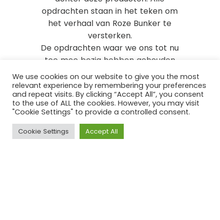
opdrachten staan in het teken om
het verhaal van Roze Bunker te
versterken.
De opdrachten waar we ons tot nu
toe mee bezig hebben gehouden
hebben te maken met de
We use cookies on our website to give you the most
reststromen van Roze Bunker.
relevant experience by remembering your preferences
and repeat visits. By clicking “Accept All”, you consent
Allereerst zijn we aan de slag gegaan
to the use of ALL the cookies. However, you may visit
met de pulp van de gekke bessen
"Cookie Settings" to provide a controlled consent.
siroop. We hebben gekeken of er
Cookie Settings
Accept All
bedrijven zijn die er inkt van kunnen
produceren. Daarnaast hebben we
onderzocht of de schillen van de
citroenen een nieuw leven
ingeblazen konden worden. Verder is
er een ontwerp gemaakt voor een
duurzame geschenkverpakking. Deze
geschenkverpakking kan zonder