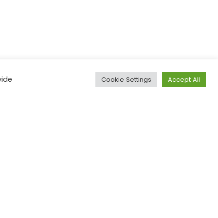
vide
Cookie Settings
Accept All
Designed by
Dcoders