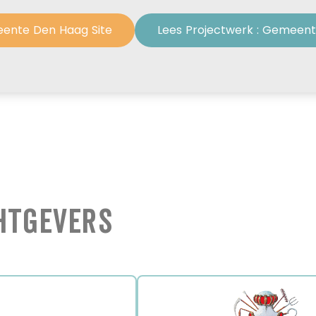
eente Den Haag Site
Lees Projectwerk : Gemeen
htgevers