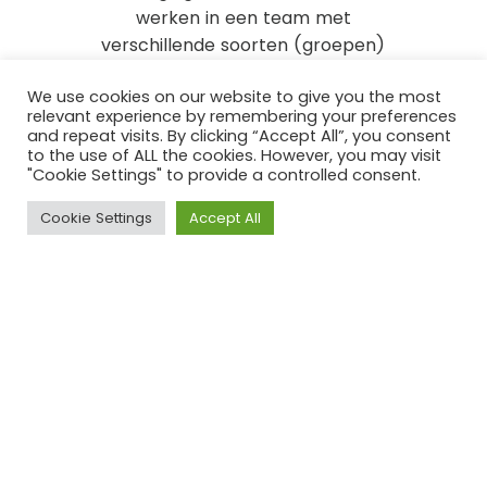
werken in een team met
verschillende soorten (groepen)
mensen waarbij er niet altijd even
We use cookies on our website to give you the most
goede communicatie bestond. Ook
relevant experience by remembering your preferences
zijn wij gestart met 5 en eindigden wij
and repeat visits. By clicking “Accept All”, you consent
met 2, waardoor het soms lastig was
to the use of ALL the cookies. However, you may visit
"Cookie Settings" to provide a controlled consent.
om alles in de beperkte tijd en
middelen voor elkaar te krijgen. Het
Cookie Settings
Accept All
is een leerzaam proces geweest
waar wij naar het eindevenement
toegewerkt hebben.
Vandaag, in de laatste week van het
SDG traineeship heeft het
evenement plaatsgevonden. Hier zijn
verschillende partners uit de keten
samengekomen en hebben wij
ervoor gezorgd dat er twee
gastsprekers aanwezig waren. Een