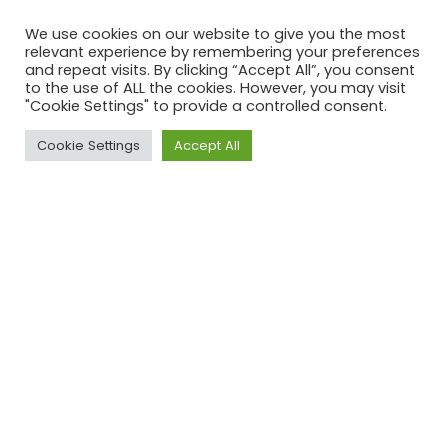
12.b Ontwikkelen en implementeren van
We use cookies on our website to give you the most
instrumenten om de impact te monitoren van
relevant experience by remembering your preferences
and repeat visits. By clicking “Accept All”, you consent
duurzame ontwikkeling op duurzaam toerisme dat
to the use of ALL the cookies. However, you may visit
werkgelegenheid creëert en de plaatselijke
"Cookie Settings" to provide a controlled consent.
cultuur en producten promoot.
Cookie Settings
Accept All
12.c Inefficiënte subsidies voor fossiele
brandstoffen die afval producerende consumptie
aanmoedigen rationaliseren, door storende
marktinvloeden uit de wereld te helpen, in
overeenstemming met de nationale
omstandigheden, ook door het belastingsysteem
te herstructureren en deze schadelijke subsidies
te laten uitdoven, waar deze bestaan, waarbij
rekening wordt gehouden met de specifieke
noden en omstandigheden in de
ontwikkelingslanden en waarbij de mogelijke