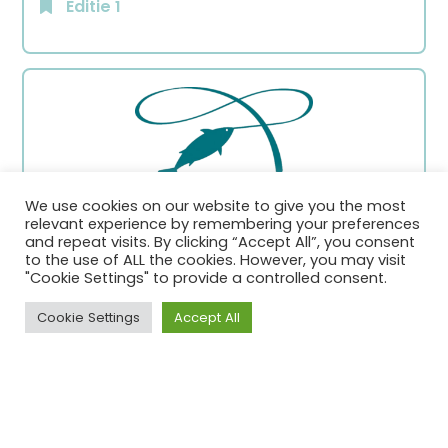
Editie 1
We use cookies on our website to give you the most
relevant experience by remembering your preferences
and repeat visits. By clicking “Accept All”, you consent
to the use of ALL the cookies. However, you may visit
IPNLF: Intenational Pole and Line f
"Cookie Settings" to provide a controlled consent.
oundation
Cookie Settings
Accept All
Editie 1