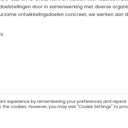
 doelstellingen door in samenwerking met diverse organisa
 duurzame ontwikkelingsdoelen concreet, we werken aan 
nl
vant experience by remembering your preferences and repeat
ALL the cookies. However, you may visit "Cookie Settings" to pro
's 4,5,8 en 10. Groei, werk en kansen voor iedereen.