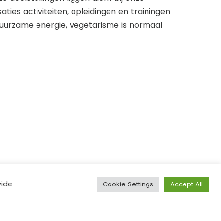
ties activiteiten, opleidingen en trainingen
duurzame energie, vegetarisme is normaal
vide
Cookie Settings
Accept All
Contact:
Locatie: